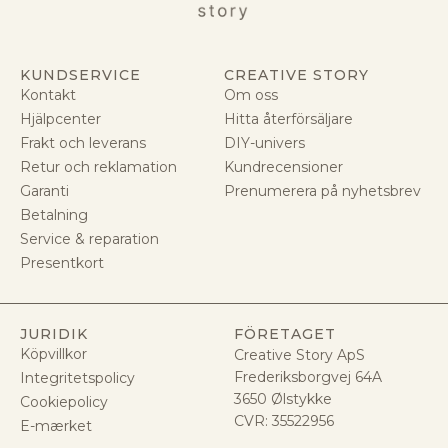
KUNDSERVICE
CREATIVE STORY
Kontakt
Om oss
Hjälpcenter
Hitta återförsäljare
Frakt och leverans
DIY-univers
Retur och reklamation
Kundrecensioner
Garanti
Prenumerera på nyhetsbrev
Betalning
Service & reparation
Presentkort
JURIDIK
FÖRETAGET
Köpvillkor
Creative Story ApS
Frederiksborgvej 64A
Integritetspolicy
3650 Ølstykke
Cookiepolicy
CVR:
35522956
E-mærket