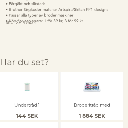
• Färgäkt och slitstark
• Brother-färgkoder matchar Artspira/Skitch PP1-designs
• Passar alla typer av broderimaskiner
• Köp fler och spara: 1 för 39 kr, 3 för 99 kr
SKU:
XF1996001
Har du set?
Undertråd 1
Broderitråd med
144
SEK
1 884
SEK