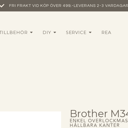
FRI FRAKT VID KÖP ÖVER 499;-
LEVERANS 2-3 VARDAGA
TILLBEHÖR
DIY
SERVICE
REA
Brother M3
ENKEL OVERLOCKMAS
HÅLLBARA KANTER