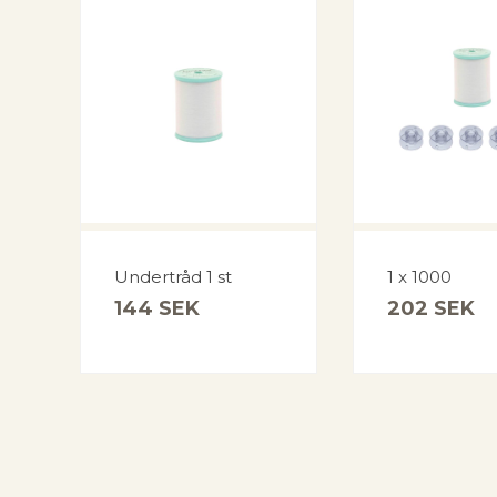
Undertråd 1 st
1 x 1000
144
SEK
202
SEK