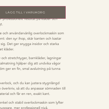
LÄGG TILL I VARUKORG
er professionellt resultat på kläder och
gt.
e och användarvänlig overlockmaskin som
nt: den syr ihop, skär kanten och kastar
p sig. Det ger snygga insidor och starka
et kläder.
 och stretchtyger, barnkläder, lagningar
ialmatning hjälper dig att undvika vågor
söm ger en fin, smal avslutning på tunna
verlock, och du kan justera stygnlängd
 överkniv, så att du anpassar sömnaden till
terial och får en ren, exakt kant.
nkel och stabil overlockmaskin som lyfter
nyggare, mer professionell nivå.