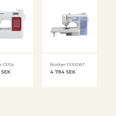
r CS10s
Brother FS100WT
9
SEK
4 784
SEK