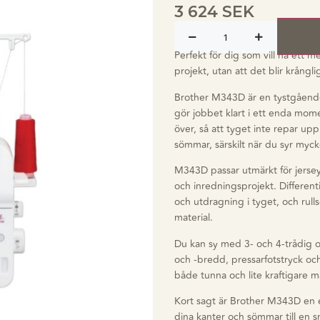
3 624
SEK
Perfekt för dig som vill ha ett m
projekt, utan att det blir krångli
Brother M343D är en tystgåend
gör jobbet klart i ett enda mome
över, så att tyget inte repar up
sömmar, särskilt när du syr myck
M343D passar utmärkt för jersey
och inredningsprojekt. Different
och utdragning i tyget, och rull
material.
Du kan sy med 3- och 4-trådig o
och -bredd, pressarfotstryck och
både tunna och lite kraftigare ma
Kort sagt är Brother M343D en e
dina kanter och sömmar till en s