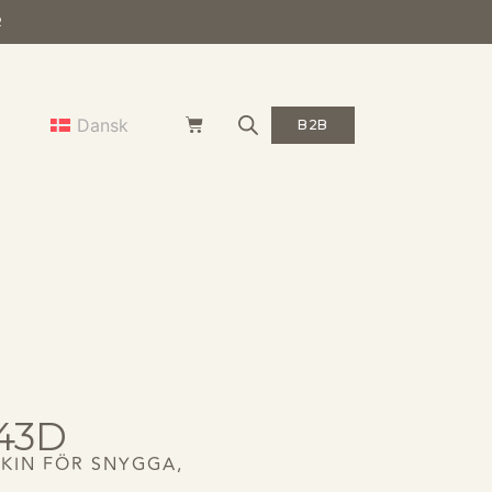
R
Dansk
B2B
43D
KIN FÖR SNYGGA,