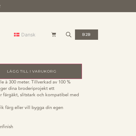
R
t brodertråd –
Dansk
B2B
lå
LÄGG TILL I VARUKORG
lle à 300 meter. Tillverkad av 100 %
ger dina broderiprojekt ett
är färgäkt, slitstark och kompatibel med
k färg eller vill bygga din egen
nfinish