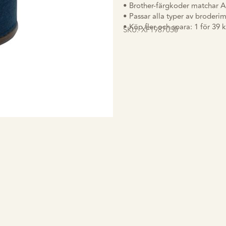
• Brother-färgkoder matchar A
• Passar alla typer av broderi
• Köp fler och spara: 1 för 39 kr
SKU:
XF1987050