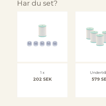
Har du set?
1 x
Undertrå
202
SEK
579
S