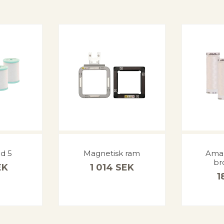
d 5
Magnetisk ram
Aman
br
EK
1 014
SEK
1