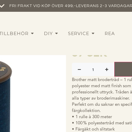
FRI FRAKT VID KÖP ÖVER 499;-
LEVERANS 2-3 VARDAGA
Brother mat
TILLBEHÖR
DIY
SERVICE
REA
588 kungab
57
SEK
Brother matt brodertråd – 1 ru
polyester med matt finish som 
professionellt uttryck. Tråden 
alla typer av broderimaskiner.
Perfekt om du saknar en specifi
färgkollektion.
• 1 rulle à 300 meter
• 100 % polyestertråd med sati
• Färgäkt och slitstark