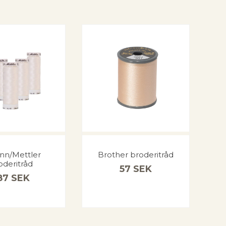
n/Mettler
Brother broderitråd
oderitråd
57
SEK
87
SEK