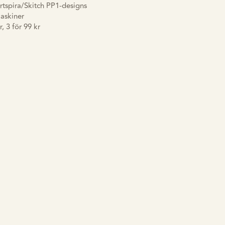
rtspira/Skitch PP1-designs
maskiner
, 3 för 99 kr