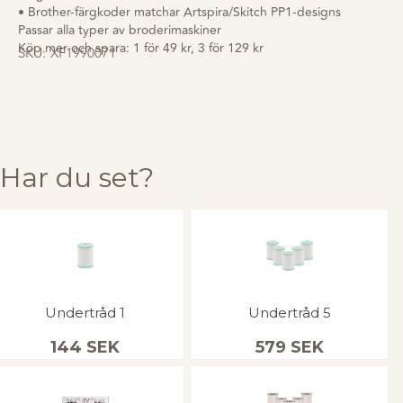
• Brother-färgkoder matchar Artspira/Skitch PP1-designs
Passar alla typer av broderimaskiner
Köp mer och spara: 1 för 49 kr, 3 för 129 kr
SKU:
XF1990071
Har du set?
Undertråd 1
Undertråd 5
144
SEK
579
SEK