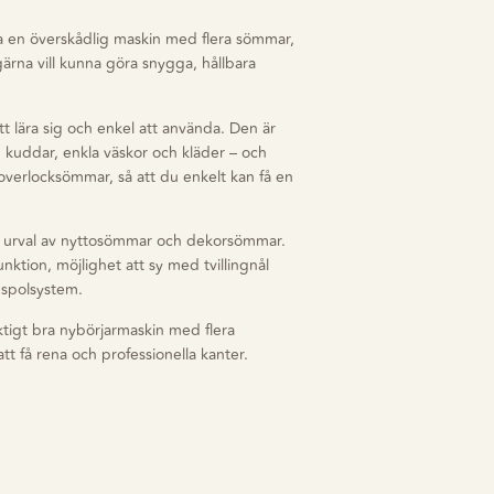
ha en överskådlig maskin med flera sömmar,
 gärna vill kunna göra snygga, hållbara
tt lära sig och enkel att använda. Den är
er, kuddar, enkla väskor och kläder – och
verlocksömmar, så att du enkelt kan få en
t urval av nyttosömmar och dekorsömmar.
nktion, möjlighet att sy med tvillingnål
-spolsystem.
ktigt bra nybörjarmaskin med flera
tt få rena och professionella kanter.