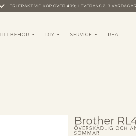
FRI FRAKT VID KÖP ÖVER 499;-
LEVERANS 2-3 VARDAGA
TILLBEHÖR
DIY
SERVICE
REA
Brother RL
ÖVERSKÅDLIG OCH A
SÖMMAR