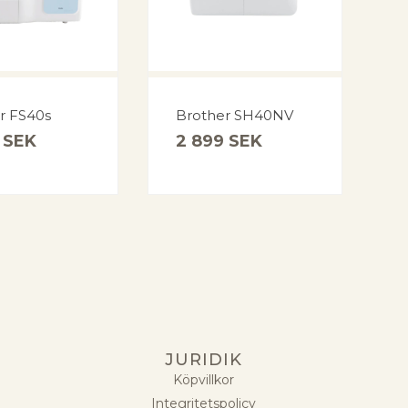
r FS40s
Brother SH40NV
4
SEK
2 899
SEK
JURIDIK
Köpvillkor
Integritetspolicy