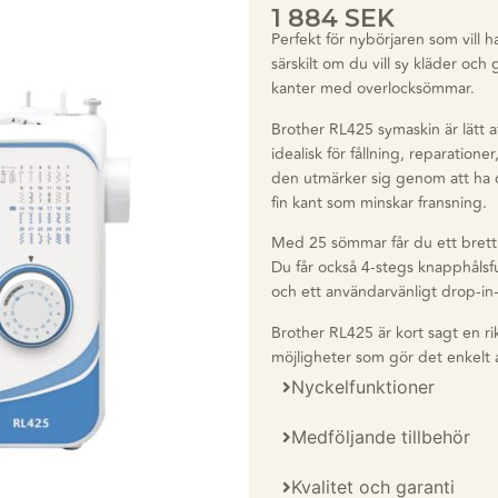
1 884
SEK
Perfekt för nybörjaren som vill 
särskilt om du vill sy kläder och
kanter med overlocksömmar.
Brother RL425 symaskin är lätt a
idealisk för fållning, reparation
den utmärker sig genom att ha o
fin kant som minskar fransning.
Med 25 sömmar får du ett bret
Du får också 4-stegs knapphålsfu
och ett användarvänligt drop-in
Brother RL425 är kort sagt en ri
möjligheter som gör det enkelt a
Nyckelfunktioner
Medföljande tillbehör
Kvalitet och garanti