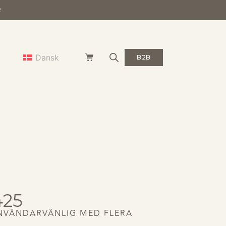
R
Dansk
B2B
425
NVÄNDARVÄNLIG MED FLERA