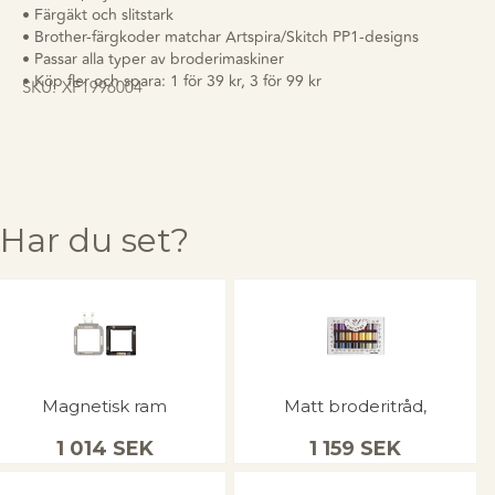
• Färgäkt och slitstark
• Brother-färgkoder matchar Artspira/Skitch PP1-designs
• Passar alla typer av broderimaskiner
• Köp fler och spara: 1 för 39 kr, 3 för 99 kr
SKU:
XF1996004
Har du set?
Magnetisk ram
Matt broderitråd,
1 014
SEK
1 159
SEK