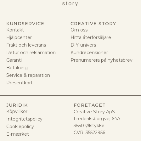
KUNDSERVICE
CREATIVE STORY
Kontakt
Om oss
Hjälpcenter
Hitta återförsäljare
Frakt och leverans
DIY-univers
Retur och reklamation
Kundrecensioner
Garanti
Prenumerera på nyhetsbrev
Betalning
Service & reparation
Presentkort
JURIDIK
FÖRETAGET
Köpvillkor
Creative Story ApS
Frederiksborgvej 64A
Integritetspolicy
3650 Ølstykke
Cookiepolicy
CVR:
35522956
E-mærket