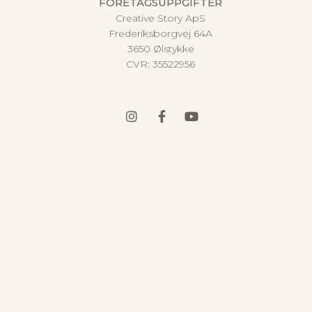
FÖRETAGSUPPGIFTER
Creative Story ApS
Frederiksborgvej 64A
3650 Ølstykke
CVR:
35522956