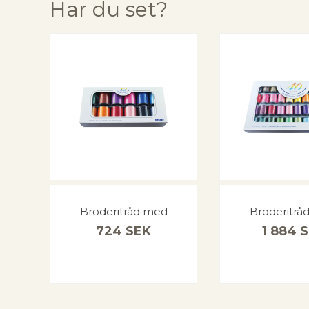
Har du set?
Broderitråd med
Broderitrå
724
SEK
1 884
S