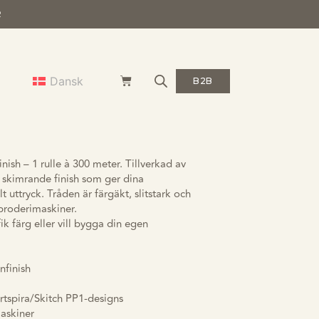
R
nfinish
Dansk
B2B
– 519 olivgrön
nish – 1 rulle à 300 meter. Tillverkad av
 skimrande finish som ger dina
t uttryck. Tråden är färgäkt, slitstark och
broderimaskiner.
k färg eller vill bygga din egen
nfinish
rtspira/Skitch PP1-designs
maskiner