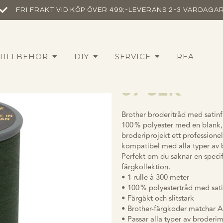
FRI FRAKT VID KÖP ÖVER 499;-
LEVERANS 2-3 VARDAGA
Brother sati
TILLBEHÖR
DIY
SERVICE
REA
brodertråd 
57
SEK
Brother broderitråd med satinfi
100 % polyester med en blank,
broderiprojekt ett professionell
kompatibel med alla typer av 
Perfekt om du saknar en specifi
färgkollektion.
• 1 rulle à 300 meter
• 100 % polyestertråd med sati
• Färgäkt och slitstark
• Brother-färgkoder matchar A
• Passar alla typer av broderi