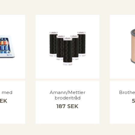
d med
Amann/Mettler
Brothe
broderitråd
EK
187
SEK