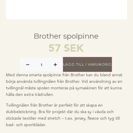
Brother spolpinne
57
SEK
LÄGG TILL I VARUKORG
Med denna smarta spolpinne från Brother kan du bland annat
börja använda tvillingnålen från Brother. Vid användning av en
tvillingnål måste spolen monteras på symaskinen för att kunna
hålla den extra trådrullen.
Tvillingnålen från Brother är perfekt för att skapa en
dubbelstickning. Bra för projekt där du ska sy i vävda och
stickade textilier med stretch – t.ex. jersey, fleece och tyg till
bad- och sportkläder.