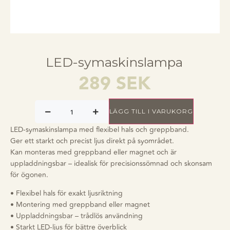
LED-symaskinslampa
289
SEK
LÄGG TILL I VARUKORG
LED-symaskinslampa med flexibel hals och greppband.
Ger ett starkt och precist ljus direkt på syområdet.
Kan monteras med greppband eller magnet och är
uppladdningsbar – idealisk för precisionssömnad och skonsam
för ögonen.
• Flexibel hals för exakt ljusriktning
• Montering med greppband eller magnet
• Uppladdningsbar – trådlös användning
• Starkt LED-ljus för bättre överblick