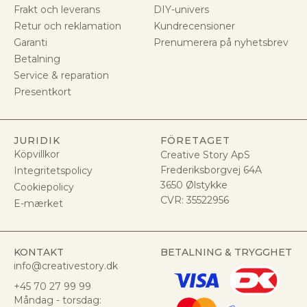
Frakt och leverans
DIY-univers
Retur och reklamation
Kundrecensioner
Garanti
Prenumerera på nyhetsbrev
Betalning
Service & reparation
Presentkort
JURIDIK
FÖRETAGET
Köpvillkor
Creative Story ApS
Frederiksborgvej 64A
Integritetspolicy
3650 Ølstykke
Cookiepolicy
CVR:
35522956
E-mærket
KONTAKT
BETALNING & TRYGGHET
info@creativestory.dk
+45 70 27 99 99
Måndag - torsdag: