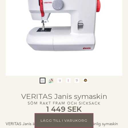
VERITAS Janis symaskin
SÖM RAKT FRAM OCH SICKSACK
1 449
SEK
LÄGG TILL I VARUKORG
VERITAS Janis är en lättillgänglig och användarvänlig symaskin