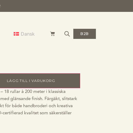
R
tler
Dansk
B2B
et – 18 rullar à
LÄGG TILL I VARUKORG
 18 rullar à 200 meter i klassiska
med glänsande finish. Färgäkt, slitstark
ekt för både handbroderi och kreativa
ertifierad kvalitet som säkerställer