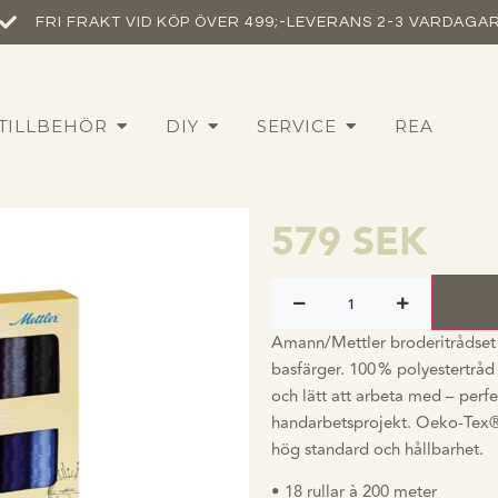
FRI FRAKT VID KÖP ÖVER 499;-
LEVERANS 2-3 VARDAGA
Amann/Met
TILLBEHÖR
DIY
SERVICE
REA
broderitråds
200 meter
579
SEK
Amann/Mettler broderitrådset –
basfärger. 100 % polyestertråd 
och lätt att arbeta med – perf
handarbetsprojekt. Oeko-Tex®-c
hög standard och hållbarhet.
• 18 rullar à 200 meter