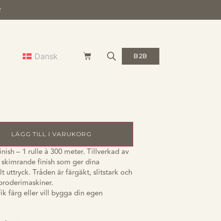
R
nfinish
Dansk
B2B
– 415
n
LÄGG TILL I VARUKORG
nish – 1 rulle à 300 meter. Tillverkad av
 skimrande finish som ger dina
t uttryck. Tråden är färgäkt, slitstark och
broderimaskiner.
k färg eller vill bygga din egen