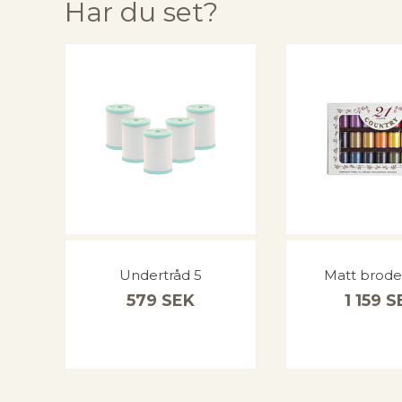
Har du set?
Undertråd 5
Matt broder
579
SEK
1 159
S