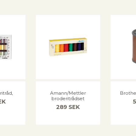
itråd,
Amann/Mettler
Brothe
broderitrådset
EK
289
SEK