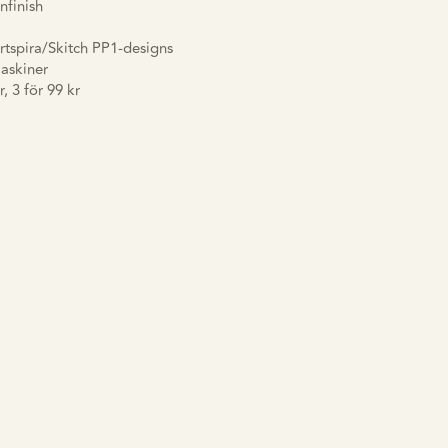
nfinish
rtspira/Skitch PP1-designs
maskiner
, 3 för 99 kr