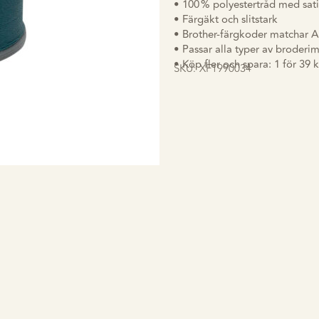
• 100 % polyestertråd med sati
• Färgäkt och slitstark
• Brother-färgkoder matchar A
• Passar alla typer av broderi
• Köp fler och spara: 1 för 39 kr
SKU:
XF1990034