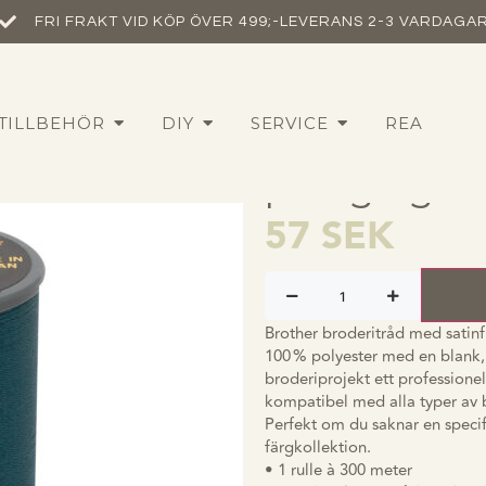
FRI FRAKT VID KÖP ÖVER 499;-
LEVERANS 2-3 VARDAGA
Brother sati
TILLBEHÖR
DIY
SERVICE
REA
brodertråd 
påfågelgrö
57
SEK
Brother broderitråd med satinfi
100 % polyester med en blank,
broderiprojekt ett professionell
kompatibel med alla typer av 
Perfekt om du saknar en specifi
färgkollektion.
• 1 rulle à 300 meter