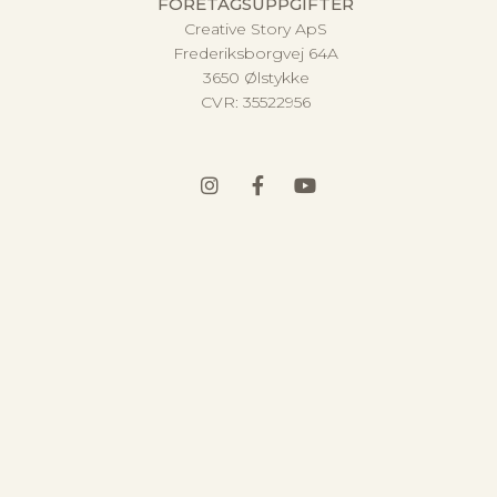
FÖRETAGSUPPGIFTER
Creative Story ApS
Frederiksborgvej 64A
3650 Ølstykke
CVR:
35522956