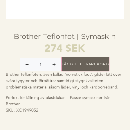
Brother Teflonfot | Symaskin
274
SEK
LÄGG TILL I VARUKORG
Brother teflonfoten, även kallad ‘non-stick foot’, glider lätt över
svåra tygytor och förbättrar samtidigt stygnkvaliteten i
problematiska material såsom läder, vinyl och kardborreband.
Perfekt för fållning av plastdukar. – Passar symaskiner från
Brother.
SKU:
XC1949052