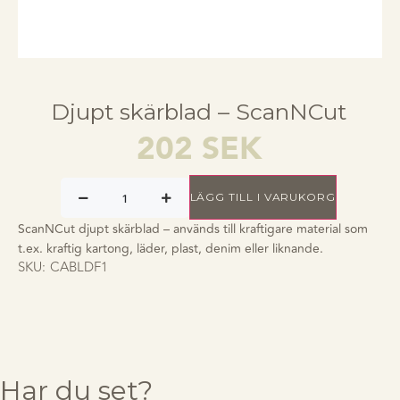
Djupt skärblad – ScanNCut
202
SEK
LÄGG TILL I VARUKORG
ScanNCut djupt skärblad – används till kraftigare material som
t.ex. kraftig kartong, läder, plast, denim eller liknande.
SKU:
CABLDF1
Har du set?