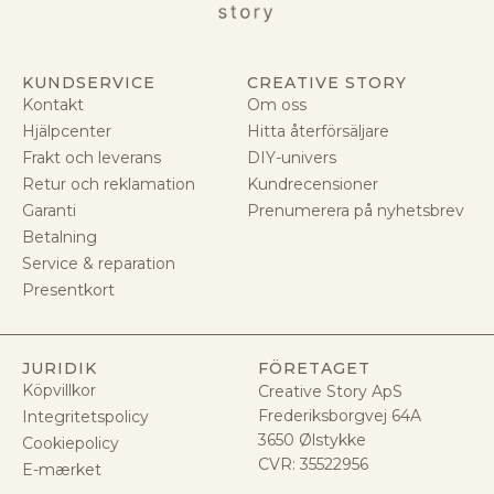
KUNDSERVICE
CREATIVE STORY
Kontakt
Om oss
Hjälpcenter
Hitta återförsäljare
Frakt och leverans
DIY-univers
Retur och reklamation
Kundrecensioner
Garanti
Prenumerera på nyhetsbrev
Betalning
Service & reparation
Presentkort
JURIDIK
FÖRETAGET
Köpvillkor
Creative Story ApS
Frederiksborgvej 64A
Integritetspolicy
3650 Ølstykke
Cookiepolicy
CVR:
35522956
E-mærket