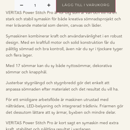
LÄGG TILL I VARUKORG
VERITAS Power Stitch Pro är för dig som är van och vill ha en
stark och stabil symaskin för både kreativa sömnadsprojekt och
mer krävande material som denim, canvas och läder.
Symaskinen kombinerar kraft och användarvänlighet i en robust
design. Med en kraftfull motor och solid konstruktion får du
pålitlig sömnad och bra kontroll, även när du syr i tjockare tyger
och flera lager.
Med 17 sömmar kan du sy både nyttosömmar, dekorativa
sömmar och knapphål.
Justerbar stygnlängd och stygnbredd gör det enkelt att
anpassa sömnaden efter materialet och det resultat du vill ha.
För ett smidigare arbetsflöde är maskinen utrustad med
nålträdare, LED-belysning och integrerad trådkniv. Friarmen gör
det dessutom lättare att sy ärmar, byxben och mindre delar.
VERITAS Power Stitch Pro är kort sagt en symaskin med extra
kraft, stabilitet och pålitliga resultat i vardagen.