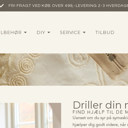
FRI FRAGT VED KØB OVER 499,-​
LEVERING 2-3 HVERDAG
ILBEHØR
DIY
SERVICE
TILBUD
Driller din
FIND HJÆLP TIL DE
Uanset om du syr på symaskine
hjælper dig godt videre, når