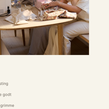
sting
ke godt
r grimme