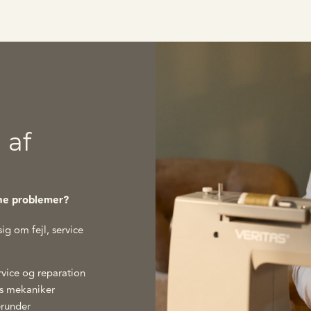
 af
ine problemer?
ig om fejl, service
rvice og reparation
es mekaniker
erunder