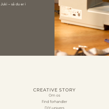
Juki – så du er i
CREATIVE STORY
Om os
Find forhandler
DIY-univers