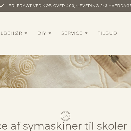
FRI FRAGT VED KØB OVER 499,-​
LEVERING 2-3 HVERDAG
ILBEHØR
DIY
SERVICE
TILBUD
e af symaskiner til skoler