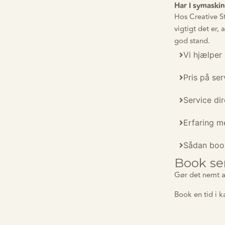
Har I symaskin
Hos Creative St
vigtigt det er,
god stand.
Vi hjælper
Pris på ser
Service dir
Erfaring m
Sådan book
Book ser
Gør det nemt a
Book en tid i 