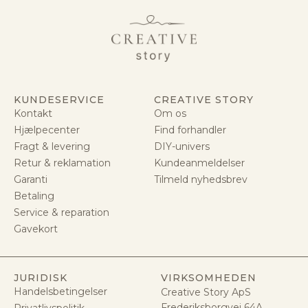
KUNDESERVICE
CREATIVE STORY
Kontakt
Om os
Hjælpecenter
Find forhandler
Fragt & levering
DIY-univers
Retur & reklamation
Kundeanmeldelser
Garanti
Tilmeld nyhedsbrev
Betaling
Service & reparation
Gavekort
JURIDISK
VIRKSOMHEDEN
Handelsbetingelser
Creative Story ApS
Frederiksborgvej 64A
Privatlivspolitik