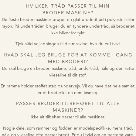
HVILKEN TRÅD PASSER TIL MIN
BRODERIMASKINE?
De fleste broderimaskiner bruger en glat broderitråd i polyester eller
rayon. På undertråden bruger du en tyndere undertråd, så broderiet
ikke bliver for tykt.
Tjek altid vejledningen til din maskine, hvis du er i tvivl.
HVAD SKAL JEG BRUGE FOR AT KOMME I GANG
MED BRODERI?
Du skal bruge en broderimaskine, tråd, undertråd, nåle og den rette
vlieseline til dit stof.
En ramme holder stoffet stabilt undervejs. Vil du have det hele samlet,
er et broderikit en nem løsning.
PASSER BRODERITILBEHØRET TIL ALLE
MASKINER?
Ikke alt tilbehør passer til alle maskiner.
Nogle dele, som rammer og fødder, er modelspecifikke, mens tråd,
nåle og vlieseline ofte passer bredt. Er du i tvivl om en bestemt vare,