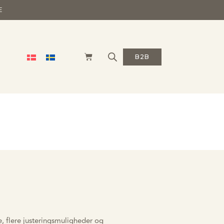
E
B2B
e, flere justeringsmuligheder og