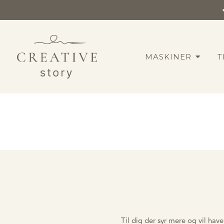
MASKINER
T
Til dig der syr mere og vil hav