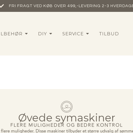
FRI FRAGT VED KØB OVER 499,-​
LEVERING 2-3 HVERDAG
ILBEHØR
DIY
SERVICE
TILBUD
Øvede symaskiner
FLERE MULIGHEDER OG BEDRE KONTROL
e flere muligheder. Disse maskiner tilbyder et større udvalg af sømm