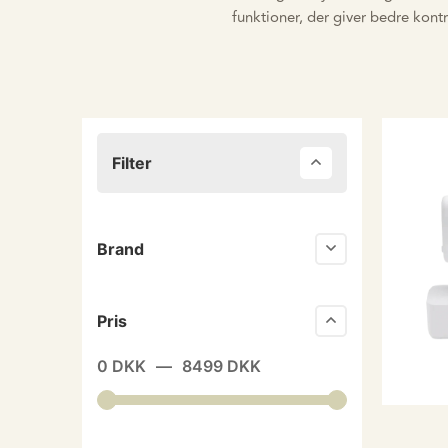
funktioner, der giver bedre kont
Filter
Brand
Pris
0
DKK
—
8499
DKK