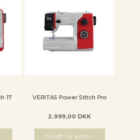
h 17
VERITAS Power Stitch Pro
2.999,00
DKK
→
→
TILFØJ TIL KURV