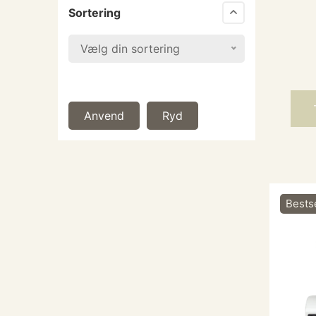
Sortering
Vælg din sortering
Anvend
Ryd
Bests