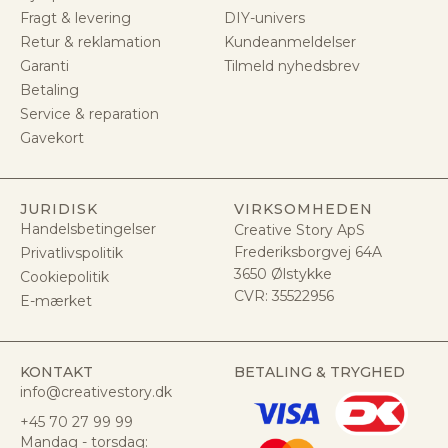
Fragt & levering
DIY-univers
Retur & reklamation
Kundeanmeldelser
Garanti
Tilmeld nyhedsbrev
Betaling
Service & reparation
Gavekort
JURIDISK
VIRKSOMHEDEN
Handelsbetingelser
Creative Story ApS
Frederiksborgvej 64A
Privatlivspolitik
3650 Ølstykke
Cookiepolitik
CVR:
35522956
E-mærket
KONTAKT
BETALING & TRYGHED
info@creativestory.dk
+45 70 27 99 99
Mandag - torsdag: