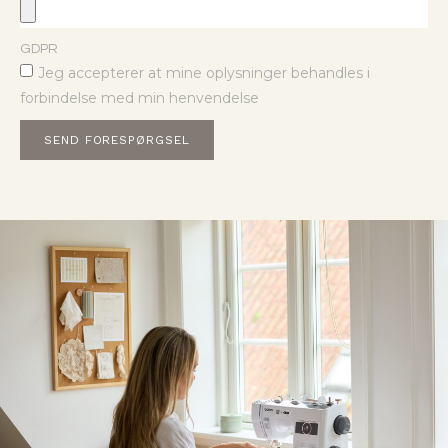
GDPR
Jeg accepterer at mine oplysninger behandles i
forbindelse med min henvendelse
SEND FORESPØRGSEL