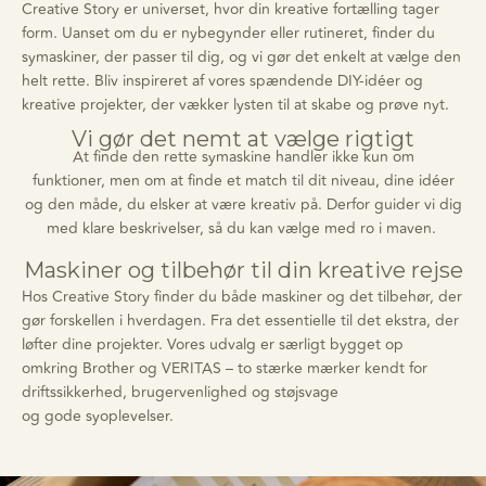
Creative Story er universet, hvor din kreative fortælling tager
form. Uanset om du er nybegynder eller rutineret, finder du
symaskiner, der passer til dig, og vi gør det enkelt at vælge den
helt rette. Bliv inspireret af vores spændende DIY-idéer og
kreative projekter, der vækker lysten til at skabe og prøve nyt.
Vi gør det nemt at vælge rigtigt
At finde den rette symaskine handler ikke kun om
funktioner
,
men om at finde et match til dit niveau, dine idéer
og den måde, du elsker at være kreativ på. Derfor guider vi dig
med klare beskrivelser, så du kan vælge med ro i maven.
Maskiner og tilbehør til din kreative rejse
Hos Creative Story finder du både maskiner og det tilbehør, der
gør forskellen i hverdagen
.
F
ra det essentielle til det ekstra, der
løfter dine projekter. Vores udvalg er særligt bygget op
omkring
Brother
og
VERITAS
– to stærke mærker kendt for
driftssikkerhed, brugervenlighed og
støjsvage
og
gode
syoplevelser
.