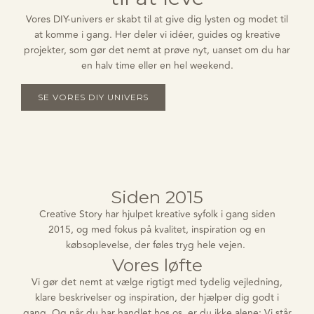
Vores DIY-univers er skabt til at give dig lysten og modet til
at komme i gang. Her deler vi idéer, guides og kreative
projekter, som gør det nemt at prøve nyt, uanset om du har
en halv time eller en hel weekend.
SE VORES DIY UNIVERS
Siden 2015
Creative Story har hjulpet kreative
syfolk
i gang siden
2015
,
og
med fokus på kvalitet, inspiration og en
købsoplevelse, der føles tryg hele vejen.
Vores løfte
Vi gør det nemt at vælge rigtigt med tydelig vejledning,
klare beskrivelser og inspiration, der hjælper dig godt i
gang. Og når du har handlet hos os, er du ikke alene: Vi står