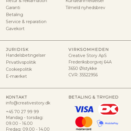
Retur & reklamation
Kundeanmeldelser
Garanti
Tilmeld nyhedsbrev
Betaling
Service & reparation
Gavekort
JURIDISK
VIRKSOMHEDEN
Handelsbetingelser
Creative Story ApS
Frederiksborgvej 64A
Privatlivspolitik
3650 Ølstykke
Cookiepolitik
CVR:
35522956
E-mærket
KONTAKT
BETALING & TRYGHED
info@creativestory.dk
+45 70 27 99 99
Mandag - torsdag:
09.00 - 16.00
Fredag: 09.00 - 14.00