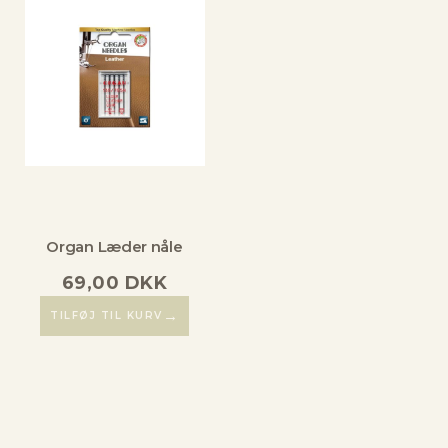
Organ Læder nåle
69,00
DKK
→
TILFØJ TIL KURV