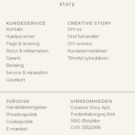
KUNDESERVICE
CREATIVE STORY
Kontakt
Om os
Hjælpecenter
Find forhandler
Fragt & levering
DIY-univers
Retur & reklamation
Kundeanmeldelser
Garanti
Tilmeld nyhedsbrev
Betaling
Service & reparation
Gavekort
JURIDISK
VIRKSOMHEDEN
Handelsbetingelser
Creative Story ApS
Frederiksborgvej 64A
Privatlivspolitik
3650 Ølstykke
Cookiepolitik
CVR:
35522956
E-mærket