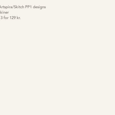
Artspira/Skitch PP1 designs
skiner
3 for 129 kr.