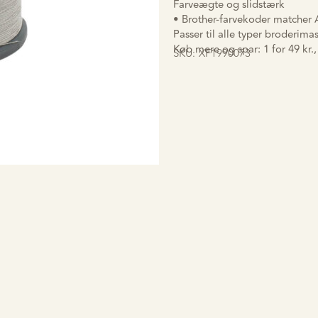
Farveægte og slidstærk
• Brother-farvekoder matcher 
Passer til alle typer broderima
Køb mere og spar: 1 for 49 kr., 
SKU:
XF1990073