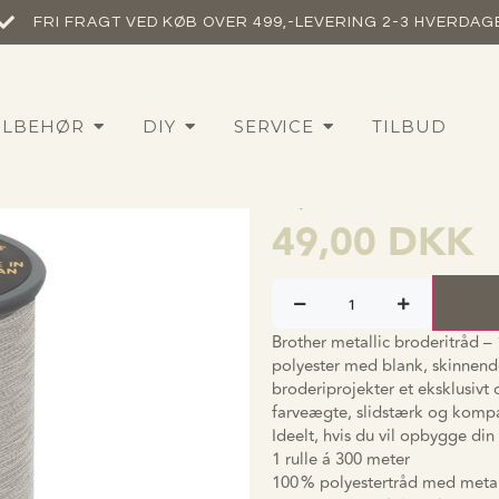
FRI FRAGT VED KØB OVER 499,-​
LEVERING 2-3 HVERDAG
Brother met
ILBEHØR
DIY
SERVICE
TILBUD
broderitråd
Sølv
49,00
DKK
Brother metallic broderitråd – 
polyester med blank, skinnende 
broderiprojekter et eksklusivt
farveægte, slidstærk og kompa
Ideelt, hvis du vil opbygge din
1 rulle á 300 meter
100 % polyestertråd med metall