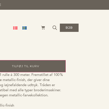
E
allic
B2B
 – 997 Metallic
TILFØJ TIL KURV
1 rulle á 300 meter. Fremstillet af 100 %
metallic-finish, der giver dine
 og iøjnefaldende udtryk. Tråden er
tibel med alle typer broderimaskiner.
 egen metallic-farvekollektion.
ic-finish