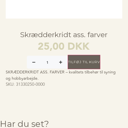
Skrædderkridt ass. farver
25,00
DKK
TILFØJ TIL KURV
SKRÆDDERKRIDT ASS. FARVER – kvalitets tilbehør til syning
og hobbyarbejde.
SKU:
31330250-0000
Har du set?