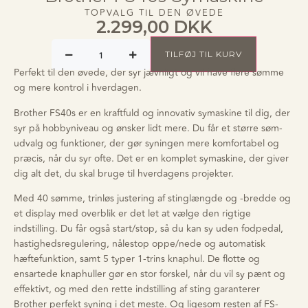
TOPVALG TIL DEN ØVEDE
2.299,00
DKK
TILFØJ TIL KURV
Perfekt til den øvede, der syr jævnligt og vil have flere sømme
og mere kontrol i hverdagen.
Brother FS40s er en kraftfuld og innovativ symaskine til dig, der
syr på hobbyniveau og ønsker lidt mere. Du får et større søm-
udvalg og funktioner, der gør syningen mere komfortabel og
præcis, når du syr ofte. Det er en komplet symaskine, der giver
dig alt det, du skal bruge til hverdagens projekter.
Med 40 sømme, trinløs justering af stinglængde og -bredde og
et display med overblik er det let at vælge den rigtige
indstilling. Du får også start/stop, så du kan sy uden fodpedal,
hastighedsregulering, nålestop oppe/nede og automatisk
hæftefunktion, samt 5 typer 1-trins knaphul. De flotte og
ensartede knaphuller gør en stor forskel, når du vil sy pænt og
effektivt, og med den rette indstilling af sting garanterer
Brother perfekt syning i det meste. Og ligesom resten af FS-