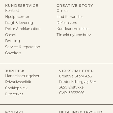
KUNDESERVICE
CREATIVE STORY
Kontakt
Om os
Hjælpecenter
Find forhandler
Fragt & levering
DIY-univers
Retur & reklamation
Kundeanmeldelser
Garanti
Tilmeld nyhedsbrev
Betaling
Service & reparation
Gavekort
JURIDISK
VIRKSOMHEDEN
Handelsbetingelser
Creative Story ApS
Frederiksborgvej 64A
Privatlivspolitik
3650 Ølstykke
Cookiepolitik
CVR:
35522956
E-mærket
KONTAKT
BETALING & TRYGHED