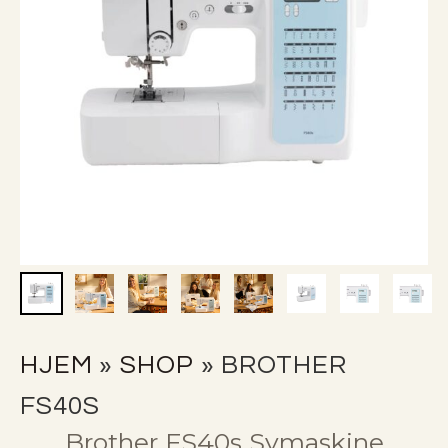
HJEM
»
SHOP
»
BROTHER
FS40S
Brother FS40s Symaskine