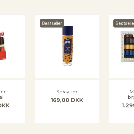
Bestseller
Bestselle
ann
Spray lim
Ma
al
br
169,00
DKK
DKK
1.2