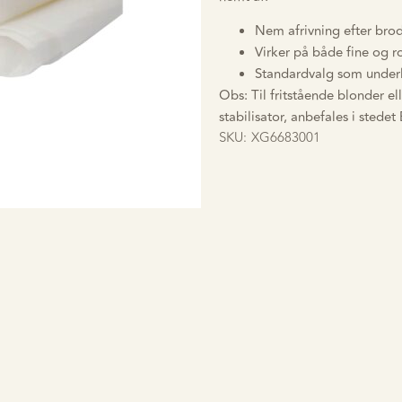
Nem afrivning efter br
Virker på både fine og r
Standardvalg som underla
Obs: Til fritstående blonder el
stabilisator, anbefales i stede
SKU:
XG6683001