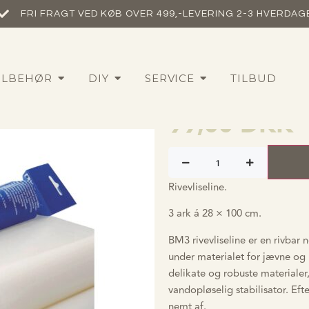
FRI FRAGT VED KØB OVER 499,-​
LEVERING 2-3 HVERDAG
Brother BM3
ILBEHØR
DIY
SERVICE
TILBUD
– 3 ark á 28
99,00
DKK
Rivevliseline.
3 ark á 28 × 100 cm.
BM3 rivevliseline er en rivbar 
under materialet for jævne og 
delikate og robuste materialer,
vandopløselig stabilisator. Eft
nemt af.