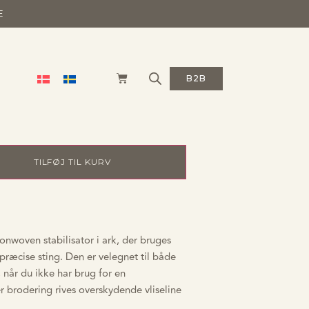
E
 rivevlieseline
B2B
 × 100 cm
TILFØJ TIL KURV
nonwoven stabilisator i ark, der bruges
præcise sting. Den er velegnet til både
 når du ikke har brug for en
er brodering rives overskydende vliseline