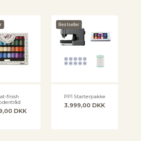
r
Bestseller
t-finish
PP1 Starterpakke
oderitråd
3.999,00
DKK
99,00
DKK