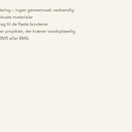
odering – ingen gennemvask nødvendig
obuste materialer
g til de fleste broderier
ler projekter, der kræver vandopløselig
t BM5 eller BM6.