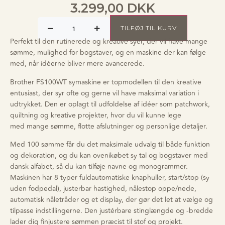
3.299,00
DKK
TILFØJ TIL KURV
Perfekt til den rutinerede og kreative syer, der vil have mange
sømme, mulighed for bogstaver, og en maskine der kan følge
med, når idéerne bliver mere avancerede.
Brother FS100WT symaskine er topmodellen til den kreative
entusiast, der syr ofte og gerne vil have maksimal variation i
udtrykket. Den er oplagt til udfoldelse af idéer som patchwork,
quiltning og kreative projekter, hvor du vil kunne lege
med mange sømme, flotte afslutninger og personlige detaljer.
Med 100 sømme får
du det maksimale udvalg til både
funktion
og dekoration, og du kan
ovenikøbet sy tal og bogstaver med
dansk alfabet, så du kan tilføje navne
og monogrammer.
Maskinen har 8 typer
fuldautomatiske knaphuller
,
start/stop (sy
uden fodpedal),
justerbar hastighed, nålestop
oppe/nede,
automatisk nåletråder og et
display, der gør det let at vælge og
tilpasse indstillingerne. Den
justérbare stinglængde
og -bredde
lader dig finjustere sømmen præcist til stof og projekt.