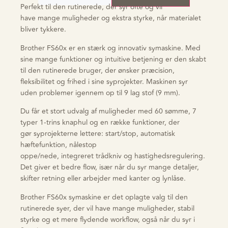
Perfekt til den rutinerede, der syr ofte og vil
have mange muligheder og ekstra styrke, når materialet
bliver tykkere.
Brother FS60x er en stærk og innovativ symaskine. Med
sine mange funktioner og intuitive betjening er den skabt
til den rutinerede bruger, der ønsker præcision,
fleksibilitet og frihed i sine syprojekter. Maskinen syr
uden problemer igennem op til 9 lag stof (9 mm).
Du får et stort udvalg af muligheder med 60 sømme, 7
typer 1-trins knaphul og en række funktioner, der
gør syprojekterne lettere:
start/stop, automatisk
hæftefunktion, nålestop
oppe/nede, integreret trådkniv og hastighedsregulering.
Det giver et bedre flow, især når du syr mange detaljer,
skifter retning eller arbejder med kanter og lynlåse.
Brother FS60x symaskine er det oplagte valg til den
rutinerede syer, der vil have mange muligheder, stabil
styrke og et mere flydende workflow, også når du syr i