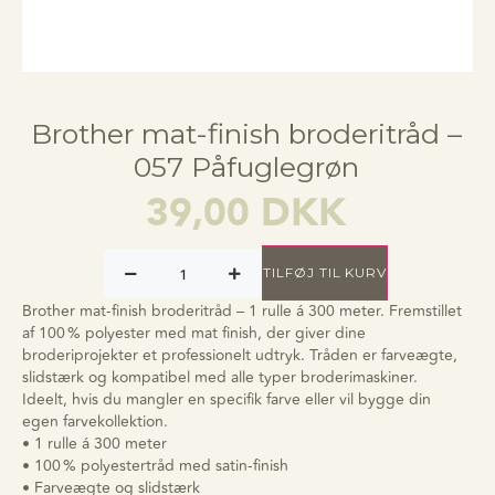
Brother mat-finish broderitråd –
057 Påfuglegrøn
39,00
DKK
TILFØJ TIL KURV
Brother mat-finish broderitråd – 1 rulle á 300 meter. Fremstillet
af 100 % polyester med mat finish, der giver dine
broderiprojekter et professionelt udtryk. Tråden er farveægte,
slidstærk og kompatibel med alle typer broderimaskiner.
Ideelt, hvis du mangler en specifik farve eller vil bygge din
egen farvekollektion.
• 1 rulle á 300 meter
• 100 % polyestertråd med satin-finish
• Farveægte og slidstærk