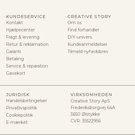
KUNDESERVICE
CREATIVE STORY
Kontakt
Om os
Hjælpecenter
Find forhandler
Fragt & levering
DIY-univers
Retur & reklamation
Kundeanmeldelser
Garanti
Tilmeld nyhedsbrev
Betaling
Service & reparation
Gavekort
JURIDISK
VIRKSOMHEDEN
Handelsbetingelser
Creative Story ApS
Frederiksborgvej 64A
Privatlivspolitik
3650 Ølstykke
Cookiepolitik
CVR:
35522956
E-mærket