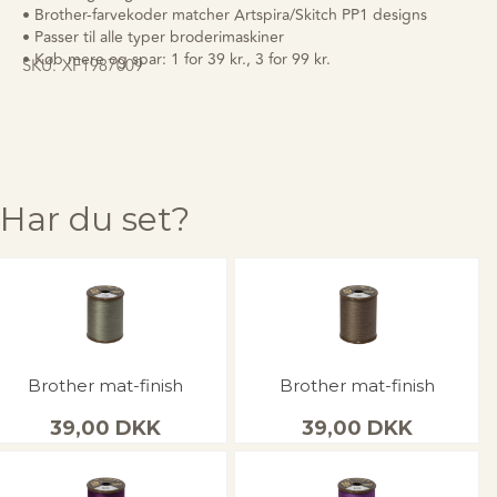
• Brother-farvekoder matcher Artspira/Skitch PP1 designs
• Passer til alle typer broderimaskiner
• Køb mere og spar: 1 for 39 kr., 3 for 99 kr.
SKU:
XF1987009
Har du set?
Brother mat-finish
Brother mat-finish
39,00
DKK
39,00
DKK