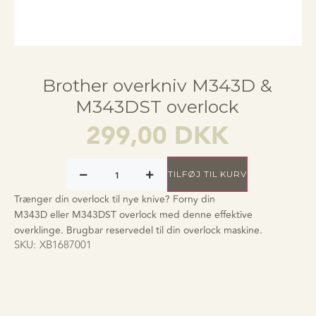
Brother overkniv M343D &
M343DST overlock
299,00
DKK
TILFØJ TIL KURV
Trænger din overlock til nye knive? Forny din
M343D eller M343DST overlock med denne effektive
overklinge. Brugbar reservedel til din overlock maskine.
SKU:
XB1687001