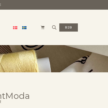
E
B2B
intModa
R