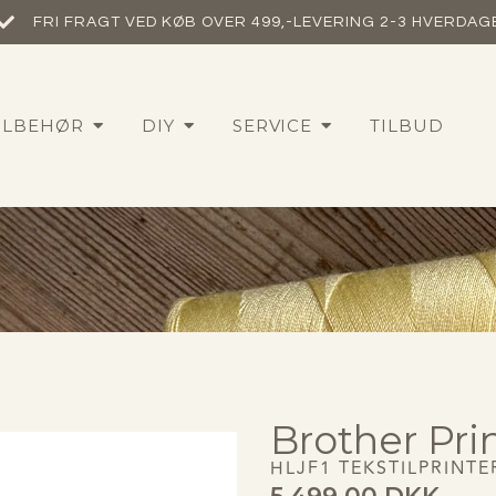
FRI FRAGT VED KØB OVER 499,-​
LEVERING 2-3 HVERDAG
ILBEHØR
DIY
SERVICE
TILBUD
Brother Pr
HLJF1 TEKSTILPRINTE