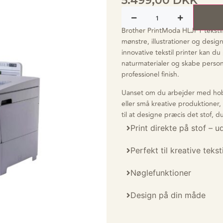
5.499,00
DKK
Brother PrintModa HLJF1 tekstil
mønstre, illustrationer og desi
innovative tekstil printer kan d
naturmaterialer og skabe personl
professionel finish.
Uanset om du arbejder med hobb
eller små kreative produktioner
til at designe præcis det stof, d
Print direkte på stof – 
Perfekt til kreative tekst
Nøglefunktioner
Design på din måde