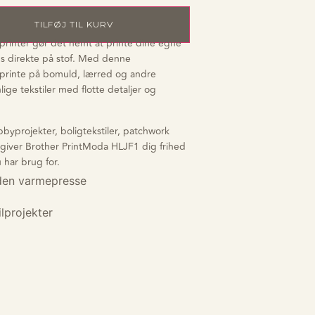
TILFØJ TIL KURV
printer gør det nemt at printe dine egne
gns direkte på stof. Med denne
u printe på bomuld, lærred og andre
ige tekstiler med flotte detaljer og
yprojekter, boligtekstiler, patchwork
, giver Brother PrintModa HLJF1 dig frihed
u har brug for.
uden varmepresse
ilprojekter