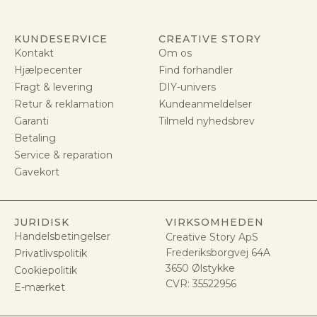
KUNDESERVICE
CREATIVE STORY
Kontakt
Om os
Hjælpecenter
Find forhandler
Fragt & levering
DIY-univers
Retur & reklamation
Kundeanmeldelser
Garanti
Tilmeld nyhedsbrev
Betaling
Service & reparation
Gavekort
JURIDISK
VIRKSOMHEDEN
Handelsbetingelser
Creative Story ApS
Frederiksborgvej 64A
Privatlivspolitik
3650 Ølstykke
Cookiepolitik
CVR:
35522956
E-mærket