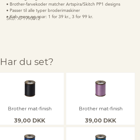
• Brother-farvekoder matcher Artspira/Skitch PP1 designs
• Passer til alle typer broderimaskiner
• Køb mere og spar: 1 for 39 kr., 3 for 99 kr.
SKU:
XF1990012
Har du set?
Brother mat-finish
Brother mat-finish
39,00
DKK
39,00
DKK