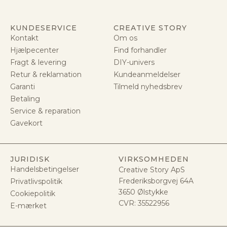
KUNDESERVICE
CREATIVE STORY
Kontakt
Om os
Hjælpecenter
Find forhandler
Fragt & levering
DIY-univers
Retur & reklamation
Kundeanmeldelser
Garanti
Tilmeld nyhedsbrev
Betaling
Service & reparation
Gavekort
JURIDISK
VIRKSOMHEDEN
Handelsbetingelser
Creative Story ApS
Frederiksborgvej 64A
Privatlivspolitik
3650 Ølstykke
Cookiepolitik
CVR:
35522956
E-mærket