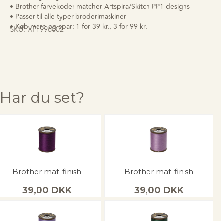
• Brother-farvekoder matcher Artspira/Skitch PP1 designs
• Passer til alle typer broderimaskiner
• Køb mere og spar: 1 for 39 kr., 3 for 99 kr.
SKU:
XF1996002
Har du set?
Brother mat-finish
Brother mat-finish
39,00
DKK
39,00
DKK