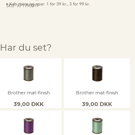
• Køb mere og spar: 1 for 39 kr., 3 for 99 kr.
SKU:
XF1990017
Har du set?
Brother mat-finish
Brother mat-finish
39,00
DKK
39,00
DKK