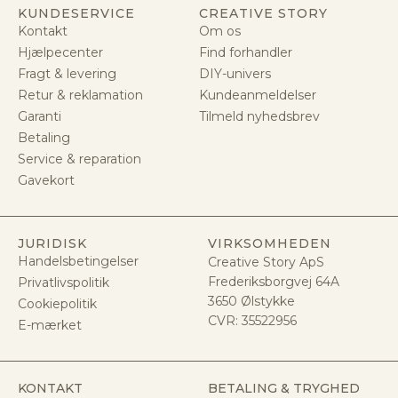
KUNDESERVICE
CREATIVE STORY
Kontakt
Om os
Hjælpecenter
Find forhandler
Fragt & levering
DIY-univers
Retur & reklamation
Kundeanmeldelser
Garanti
Tilmeld nyhedsbrev
Betaling
Service & reparation
Gavekort
JURIDISK
VIRKSOMHEDEN
Handelsbetingelser
Creative Story ApS
Frederiksborgvej 64A
Privatlivspolitik
3650 Ølstykke
Cookiepolitik
CVR:
35522956
E-mærket
KONTAKT
BETALING & TRYGHED