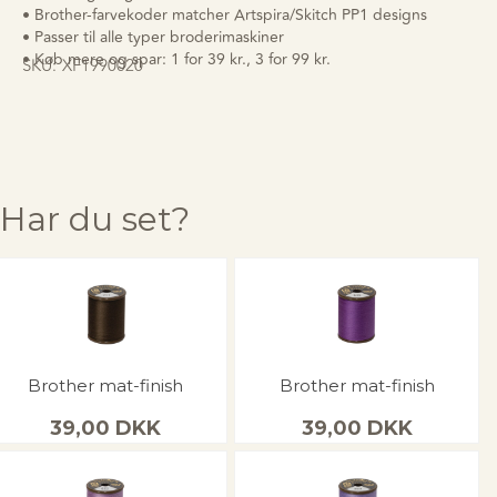
• Brother-farvekoder matcher Artspira/Skitch PP1 designs
• Passer til alle typer broderimaskiner
• Køb mere og spar: 1 for 39 kr., 3 for 99 kr.
SKU:
XF1990020
Har du set?
Brother mat-finish
Brother mat-finish
39,00
DKK
39,00
DKK