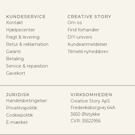
KUNDESERVICE
CREATIVE STORY
Kontakt
Om os
Hjælpecenter
Find forhandler
Fragt & levering
DIY-univers
Retur & reklamation
Kundeanmeldelser
Garanti
Tilmeld nyhedsbrev
Betaling
Service & reparation
Gavekort
JURIDISK
VIRKSOMHEDEN
Handelsbetingelser
Creative Story ApS
Frederiksborgvej 64A
Privatlivspolitik
3650 Ølstykke
Cookiepolitik
CVR:
35522956
E-mærket