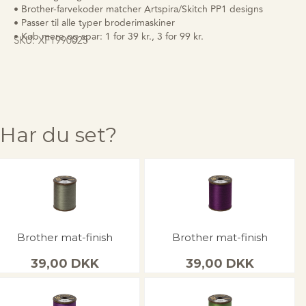
• Brother-farvekoder matcher Artspira/Skitch PP1 designs
• Passer til alle typer broderimaskiner
• Køb mere og spar: 1 for 39 kr., 3 for 99 kr.
SKU:
XF1990025
Har du set?
Brother mat-finish
Brother mat-finish
39,00
DKK
39,00
DKK