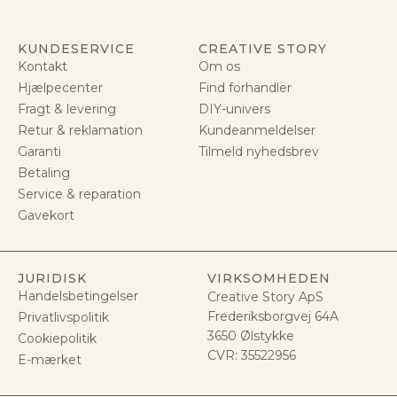
KUNDESERVICE
CREATIVE STORY
Kontakt
Om os
Hjælpecenter
Find forhandler
Fragt & levering
DIY-univers
Retur & reklamation
Kundeanmeldelser
Garanti
Tilmeld nyhedsbrev
Betaling
Service & reparation
Gavekort
JURIDISK
VIRKSOMHEDEN
Handelsbetingelser
Creative Story ApS
Frederiksborgvej 64A
Privatlivspolitik
3650 Ølstykke
Cookiepolitik
CVR:
35522956
E-mærket