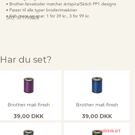
• Brother-farvekoder matcher Artspira/Skitch PP1 designs
• Passer til alle typer broderimaskiner
• Køb mere og spar: 1 for 39 kr., 3 for 99 kr.
SKU:
XF1990028
Har du set?
Brother mat-finish
Brother mat-finish
39,00
DKK
39,00
DKK
UDSOLGT