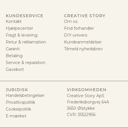
KUNDESERVICE
CREATIVE STORY
Kontakt
Om os
Hjælpecenter
Find forhandler
Fragt & levering
DIY-univers
Retur & reklamation
Kundeanmeldelser
Garanti
Tilmeld nyhedsbrev
Betaling
Service & reparation
Gavekort
JURIDISK
VIRKSOMHEDEN
Handelsbetingelser
Creative Story ApS
Frederiksborgvej 64A
Privatlivspolitik
3650 Ølstykke
Cookiepolitik
CVR:
35522956
E-mærket