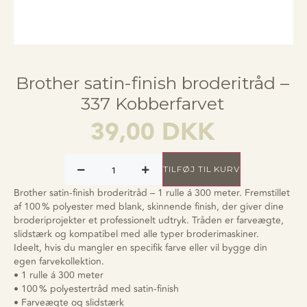
Brother satin-finish broderitråd –
337 Kobberfarvet
39,00
DKK
TILFØJ TIL KURV
Brother satin-finish broderitråd – 1 rulle á 300 meter. Fremstillet
af 100 % polyester med blank, skinnende finish, der giver dine
broderiprojekter et professionelt udtryk. Tråden er farveægte,
slidstærk og kompatibel med alle typer broderimaskiner.
Ideelt, hvis du mangler en specifik farve eller vil bygge din
egen farvekollektion.
• 1 rulle á 300 meter
• 100 % polyestertråd med satin-finish
• Farveægte og slidstærk