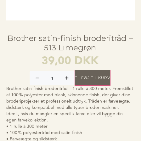
Brother satin-finish broderitråd –
513 Limegrøn
39,00
DKK
TILFØJ TIL KURV
Brother satin-finish broderitråd – 1 rulle á 300 meter. Fremstillet
af 100 % polyester med blank, skinnende finish, der giver dine
broderiprojekter et professionelt udtryk. Tråden er farveægte,
slidstærk og kompatibel med alle typer broderimaskiner.
Ideelt, hvis du mangler en specifik farve eller vil bygge din
egen farvekollektion.
• 1 rulle á 300 meter
• 100 % polyestertråd med satin-finish
• Farveægte og slidstærk