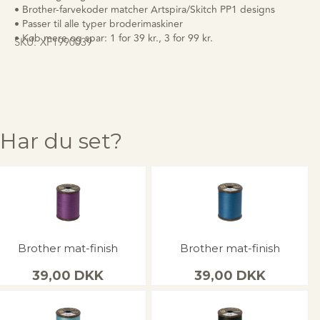
• Brother-farvekoder matcher Artspira/Skitch PP1 designs
• Passer til alle typer broderimaskiner
• Køb mere og spar: 1 for 39 kr., 3 for 99 kr.
SKU:
XF1990039
Har du set?
Brother mat-finish
Brother mat-finish
39,00
DKK
39,00
DKK