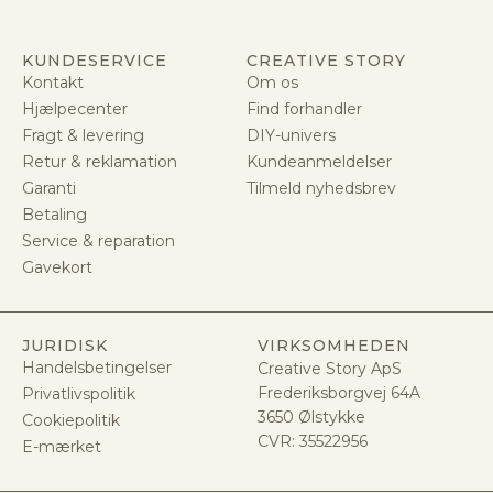
KUNDESERVICE
CREATIVE STORY
Kontakt
Om os
Hjælpecenter
Find forhandler
Fragt & levering
DIY-univers
Retur & reklamation
Kundeanmeldelser
Garanti
Tilmeld nyhedsbrev
Betaling
Service & reparation
Gavekort
JURIDISK
VIRKSOMHEDEN
Handelsbetingelser
Creative Story ApS
Frederiksborgvej 64A
Privatlivspolitik
3650 Ølstykke
Cookiepolitik
CVR:
35522956
E-mærket