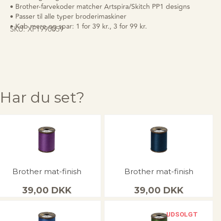
• Brother-farvekoder matcher Artspira/Skitch PP1 designs
• Passer til alle typer broderimaskiner
• Køb mere og spar: 1 for 39 kr., 3 for 99 kr.
SKU:
XF1990059
Har du set?
Brother mat-finish
Brother mat-finish
39,00
DKK
39,00
DKK
UDSOLGT