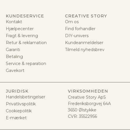
KUNDESERVICE
CREATIVE STORY
Kontakt
Om os
Hjælpecenter
Find forhandler
Fragt & levering
DIY-univers
Retur & reklamation
Kundeanmeldelser
Garanti
Tilmeld nyhedsbrev
Betaling
Service & reparation
Gavekort
JURIDISK
VIRKSOMHEDEN
Handelsbetingelser
Creative Story ApS
Frederiksborgvej 64A
Privatlivspolitik
3650 Ølstykke
Cookiepolitik
CVR:
35522956
E-mærket