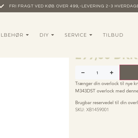
FRI FRAGT VED KØB OVER 499,-​
LEVERING 2-3 HVERDAG
Brother un
ILBEHØR
DIY
SERVICE
TILBUD
& M343DST 
299,00
DKK
Trænger din overlock til nye k
M343DST overlock med denne e
Brugbar reservedel til din ove
SKU:
XB1459001