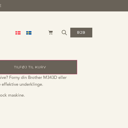
E
derkniv M343D
B2B
| Overlock
TILFØJ TIL KURV
nive? Forny din Brother M343D eller
ffektive underklinge.
rlock maskine.