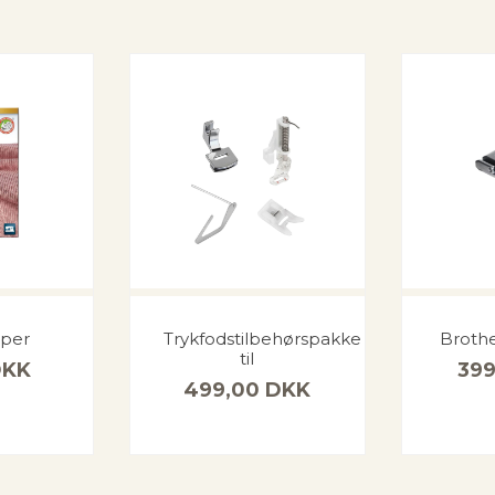
per
Trykfodstilbehørspakke
Brothe
til
DKK
39
499,00
DKK