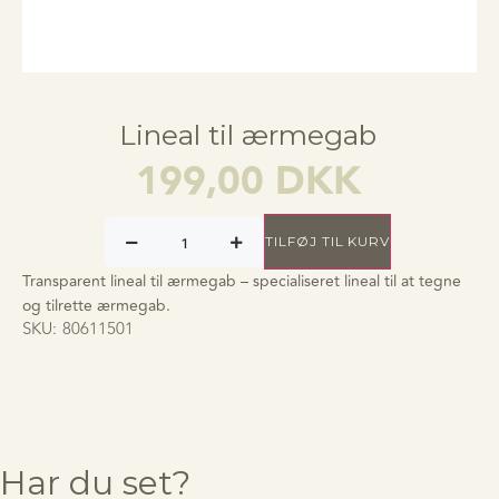
Lineal til ærmegab
199,00
DKK
TILFØJ TIL KURV
Transparent lineal til ærmegab – specialiseret lineal til at tegne
og tilrette ærmegab.
SKU:
80611501
Har du set?