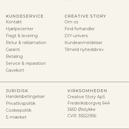
KUNDESERVICE
CREATIVE STORY
Kontakt
Om os
Hjælpecenter
Find forhandler
Fragt & levering
DIY-univers
Retur & reklamation
Kundeanmeldelser
Garanti
Tilmeld nyhedsbrev
Betaling
Service & reparation
Gavekort
JURIDISK
VIRKSOMHEDEN
Handelsbetingelser
Creative Story ApS
Frederiksborgvej 64A
Privatlivspolitik
3650 Ølstykke
Cookiepolitik
CVR:
35522956
E-mærket