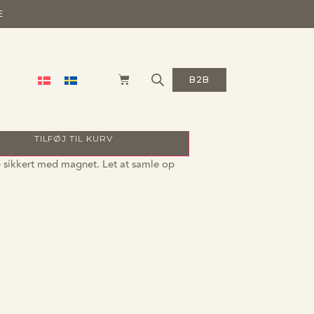
E
epude
B2B
TILFØJ TIL KURV
 sikkert med magnet. Let at samle op