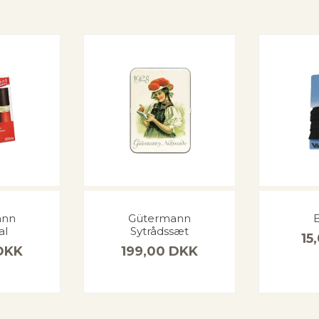
ann
Gütermann
E
al
Sytrådssæt
15
DKK
199,00
DKK