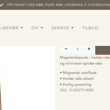
FRI FRAGT VED KØB OVER 499,-​
LEVERING 2-3 HVERDAG
Magnetnål
ILBEHØR
DIY
SERVICE
TILBUD
65,00
DKK
Magnetnålepude – holder nåle
og minimerer spildte nåle.
• Magnetisk overflade
• Holder nåle sikkert
• Hurtig opsamling
SKU:
31330279-0000