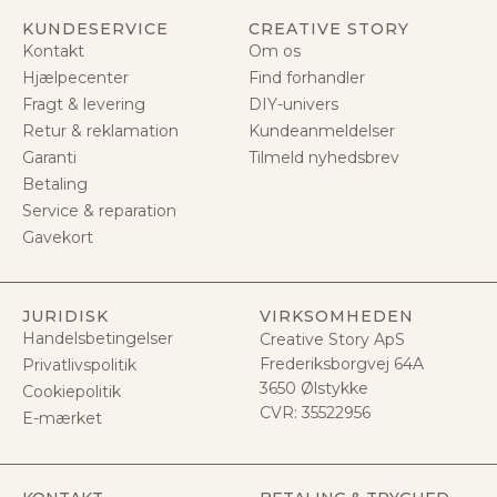
KUNDESERVICE
CREATIVE STORY
Kontakt
Om os
Hjælpecenter
Find forhandler
Fragt & levering
DIY-univers
Retur & reklamation
Kundeanmeldelser
Garanti
Tilmeld nyhedsbrev
Betaling
Service & reparation
Gavekort
JURIDISK
VIRKSOMHEDEN
Handelsbetingelser
Creative Story ApS
Frederiksborgvej 64A
Privatlivspolitik
3650 Ølstykke
Cookiepolitik
CVR:
35522956
E-mærket