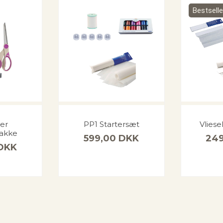
Bestselle
er
PP1 Startersæt
Vliese
pakke
599,00
DKK
24
DKK