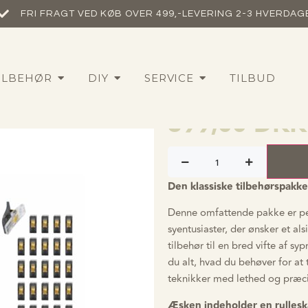
FRI FRAGT VED KØB OVER 499,-​
LEVERING 2-3 HVERDAG
Basis tilbeh
ILBEHØR
DIY
SERVICE
TILBUD
symaskine
399,00
DKK
Den klassiske tilbehørspakke 
Denne omfattende pakke er per
syentusiaster, der ønsker et al
tilbehør til en bred vifte af s
du alt, hvad du behøver for at 
teknikker med lethed og præci
Æsken indeholder en rulles