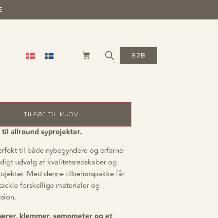
E
ørspakke til
B2B
TILFØJ TIL KURV
til allround syprojekter.
fekt til både nybegyndere og erfarne
sidigt udvalg af kvalitetsredskaber og
yprojekter. Med denne tilbehørspakke får
tackle forskellige materialer og
sion.
kærer, klemmer, sømometer og et