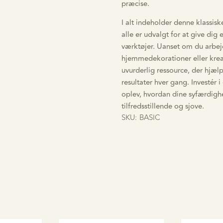
præcise.
I alt indeholder denne klassis
alle er udvalgt for at give dig
værktøjer. Uanset om du arbejd
hjemmedekorationer eller krea
uvurderlig ressource, der hjæl
resultater hver gang. Investér 
oplev, hvordan dine syfærdigh
tilfredsstillende og sjove.
SKU:
BASIC