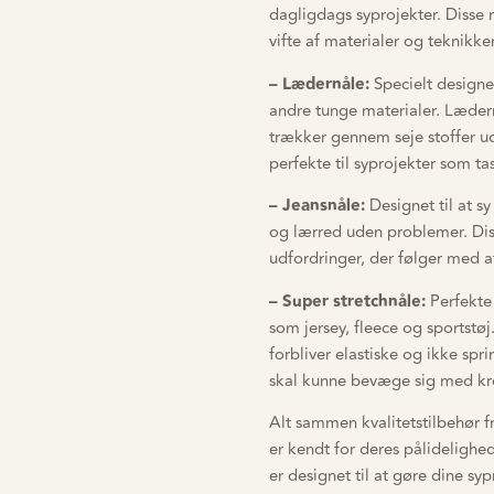
dagligdags syprojekter. Disse n
vifte af materialer og teknikker
– Lædernåle:
Specielt designe
andre tunge materialer. Lædern
trækker gennem seje stoffer u
perfekte til syprojekter som t
– Jeansnåle:
Designet til at 
og lærred uden problemer. Dis
udfordringer, der følger med 
– Super stretchnåle:
Perfekte
som jersey, fleece og sportstø
forbliver elastiske og ikke spri
skal kunne bevæge sig med k
Alt sammen kvalitetstilbehør 
er kendt for deres pålideligh
er designet til at gøre dine sy