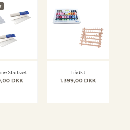
r
line Startsæt
Trådkit
9,00
DKK
1.399,00
DKK