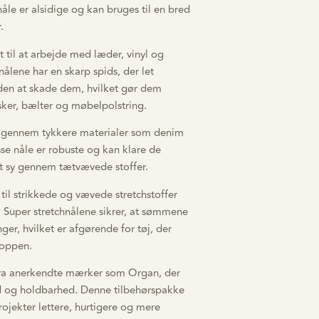
åle er alsidige og kan bruges til en bred
.
t til at arbejde med læder, vinyl og
ålene har en skarp spids, der let
den at skade dem, hvilket gør dem
asker, bælter og møbelpolstring.
sy gennem tykkere materialer som denim
se nåle er robuste og kan klare de
at sy gennem tætvævede stoffer.
 til strikkede og vævede stretchstoffer
j. Super stretchnålene sikrer, at sømmene
nger, hvilket er afgørende for tøj, der
roppen.
fra anerkendte mærker som Organ, der
ed og holdbarhed. Denne tilbehørspakke
projekter lettere, hurtigere og mere