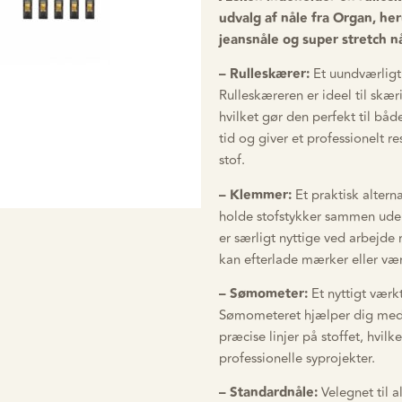
udvalg af nåle fra Organ, he
jeansnåle og super stretch nå
– Rulleskærer:
Et uundværligt 
Rulleskæreren er ideel til skær
hvilket gør den perfekt til båd
tid og giver et professionelt r
stof.
– Klemmer:
Et praktisk alterna
holde stofstykker sammen ude
er særligt nyttige ved arbejde 
kan efterlade mærker eller væ
– Sømometer:
Et nyttigt værk
Sømometeret hjælper dig med
præcise linjer på stoffet, hvil
professionelle syprojekter.
– Standardnåle:
Velegnet til a