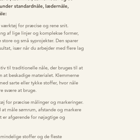
runder standardnåle, lædernåle,
le:
værktøj for præcise og rene snit.
ing af lige linjer og komplekse former,
e store og små syprojekter. Den sparer
esultat, især når du arbejder med flere lag
tiv til traditionelle nåle, der bruges til at
n at beskadige materialet. Klemmerne
med sarte eller tykke stoffer, hvor nåle
re svære at bruge.
tøj for præcise målinger og markeringer.
 at måle sømrum, afstande og markere
ket er afgørende for nøjagtige og
lmindelige stoffer og de fleste